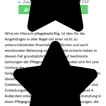
Zusammenfassung des Artikels als PDF
hier herunterladen (PDF, 521 KB)
Wird ein Mensch pflegebedürftig, ist dies für die
Angehörigen in aller Regel mit einer nicht zu
unterschätzenden finanziellen, zeitlichen und auch
emotionalen Belastung verbunden. Versicherte haben in
diesem Fall grundsätzlich Anspruch auf bestimmte
Leistungen der Pflegeversicherungen, wobei sich Art und
Umfang der angebotenen Leistungen nach dem
festgestellten Pflegegrad des Pflegebedürftigen richten. In
diesem Beitrag werfen wir einen genauen Blick auf die
Geldleistungen, Pflegeleistungen sowie Betreuungs- und
Entlastungsleistungen für Menschen mit Pflegegrad 4.
Außerdem erklären wir das Vorgehen bei der Einstufung in
einen Pflegegrad und gehen auf die Voraussetzungen, die