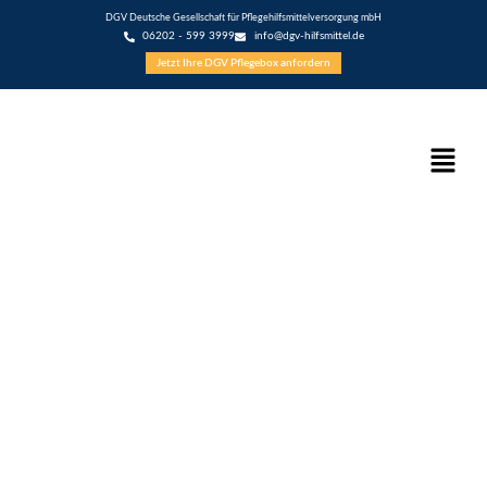
DGV Deutsche Gesellschaft für Pflegehilfsmittelversorgung mbH
06202 - 599 3999
info@dgv-hilfsmittel.de
Jetzt Ihre DGV Pflegebox anfordern