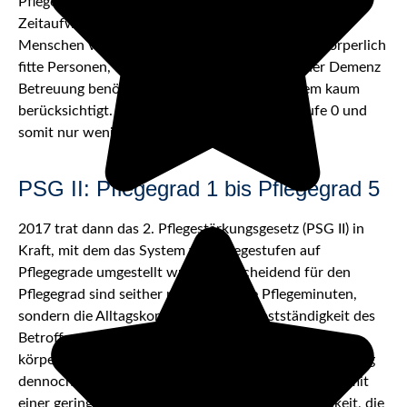
Pflegeminuten. Ausschlaggebend war also der tägliche
Zeitaufwand, der mit der Pflege des betroffenen
Menschen verbunden war. Das große Problem: Körperlich
fitte Personen, die beispielsweise aufgrund einer Demenz
Betreuung benötigen, wurden in diesem System kaum
berücksichtigt. Sie erhielten maximal Pflegestufe 0 und
somit nur wenige Leistungen.
PSG II: Pflegegrad 1 bis Pflegegrad 5
2017 trat dann das 2. Pflegestärkungsgesetz (PSG II) in
Kraft, mit dem das System von Pflegestufen auf
Pflegegrade umgestellt wurde. Entscheidend für den
Pflegegrad sind seither nicht mehr die Pflegeminuten,
sondern die Alltagskompetenz und Selbstständigkeit des
Betroffenen. Dadurch erhöhte sich der Anspruch von
körperlich leistungsfähigen Personen, die in ihrem Alltag
dennoch Beeinträchtigungen unterliegen. Personen mit
einer geringen Beeinträchtigung der Selbstständigkeit, die