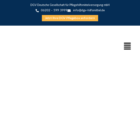
DGV Deutsche Gesellschaft für Pflegehilfsmittelversorgung mbH
06202 - 599 3999
info@dgv-hilfsmittel.de
Jetzt Ihre DGV Pflegebox anfordern