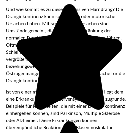
Und wie kommt es zu diesem intensiven Harndrang? Die
Dranginkontinenz kann sensorische oder motorische
Ursachen haben. Mit sensorischen Ursachen sind
Umstände gemeint, die zu einer Einschränkung der
normalen Funktion der Blase und der Harnröhre führen.
Oftmals stecken Blasensteine oder Tumore, welche die
Schleimhaut der Blase reizen, dahinter. Aber auch eine
vergrößerte Prostata oder eine Harnwegs-
beziehungsweise Blaseninfektion sowie ein
Östrogenmangel kommen als sensorische Ursache für die
Dranginkontinenz infrage.
Ist von einer motorischen Ursache die Rede, so liegt dem
eine Erkrankung, die das Nervensystem betrifft, zugrunde.
Beispiele für Krankheiten, die mit einer Dranginkontinenz
einhergehen können, sind Parkinson, Multiple Sklerose
oder Alzheimer. Diese Erkrankungen können
überempfindliche Reaktionen der Blasenmuskulatur