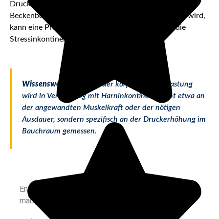
Druck im Bauchraum nicht mehr standhalten. Da der
Beckenboden beim Mann von der Prostata gestützt wird,
kann eine Prostatektomie eine der Ursachen für die
Stressinkontinenz bei Männern sein.
Wissenswert:
Die Höhe der körperlichen Belastung
wird in Verbindung mit Harninkontinenz nicht etwa an
der angewandten Muskelkraft oder der nötigen
Ausdauer, sondern spezifisch an der Druckerhöhung im
Bauchraum gemessen.
Entdecken Sie
‘meinHilfsmittelPaket’
für
maßgeschneiderte Pflegeunterstützung.