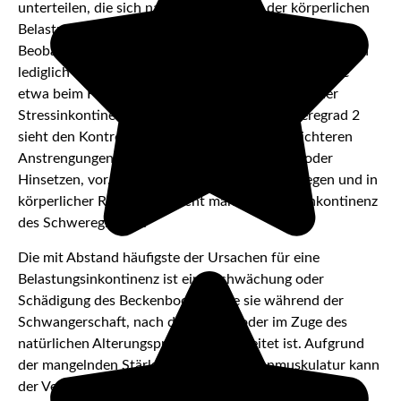
unterteilen, die sich nach der Intensität der körperlichen
Belastung, die den Harnverlust auslöst, unterscheiden.
Beobachtet die betroffene Person den Abgang von Harn
lediglich bei schweren körperlichen Belastungen, wie
etwa beim Husten, leidet sie vermutlich unter einer
Stressinkontinenz des Schweregrads 1. Schweregrad 2
sieht den Kontrollverlust über die Blase bei leichteren
Anstrengungen, zum Beispiel beim Aufstehen oder
Hinsetzen, vor. Tritt der Urinverlust auch im Liegen und in
körperlicher Ruhe auf, spricht man von Stressinkontinenz
des Schweregrads 3.
Die mit Abstand häufigste der Ursachen für eine
Belastungsinkontinenz ist eine Schwächung oder
Schädigung des Beckenbodens, wie sie während der
Schwangerschaft, nach der Geburt oder im Zuge des
natürlichen Alterungsprozesses verbreitet ist. Aufgrund
der mangelnden Stärke der Beckenbodenmuskulatur kann
der Verschlussmechanismus von Blase und Harnröhre