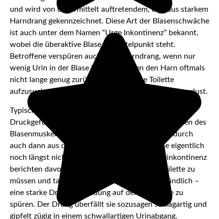
und wird von unvermittelt auftretendem, überaus starkem
Harndrang gekennzeichnet. Diese Art der Blasenschwäche
ist auch unter dem Namen “Urge Inkontinenz” bekannt,
wobei die überaktive Blase im Mittelpunkt steht.
Betroffene verspüren auch dann Harndrang, wenn nur
wenig Urin in der Blase ist, und können den Harn oftmals
nicht lange genug zurückhalten, um eine Toilette
aufzusuchen. Es kommt zu nicht steuerbarem Urinverlust.
Typisch für die Dranginkontinenz ist ein heftiges
Druckgefühl auf der Blase, das vom Zusammenziehen des
Blasenmuskels ausgelöst wird. Der Urin wird dadurch
auch dann aus der Blase getrieben, wenn diese eigentlich
noch längst nicht voll ist. Patienten mit Dranginkontinenz
berichten davon, auch nachts mehrfach zur Toilette zu
müssen und tagsüber extrem oft – teilweise stündlich –
eine starke Druckempfindung auf der Harnblase zu
spüren. Der Drang überfällt sie sozusagen schlagartig und
gipfelt zügig in einem schwallartigen Urinabgang.