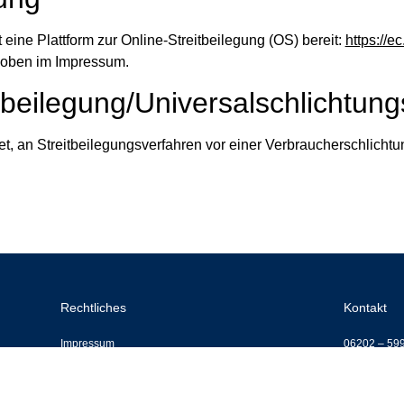
eine Plattform zur Online-Streitbeilegung (OS) bereit:
https://e
 oben im Impressum.
­beilegung/Universal­schlichtungs
htet, an Streitbeilegungsverfahren vor einer Verbraucherschlicht
Rechtliches
Kontakt
Impressum
06202 – 59
Datenschutzerklärung
info@dgv-hil
AGB
Büroanschrif
Privatsphäre-Einstellungen ändern
Sitz des Un