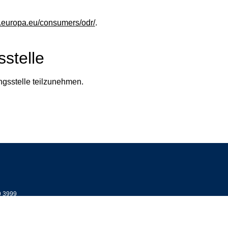
c.europa.eu/consumers/odr/
.
­stelle
ungsstelle teilzunehmen.
9 3999
fsmittel.de
t: Carl-Benz-Str. 5, 68723 Schwetzingen
ternehmens: Carl-Benz-Str. 5, 68723