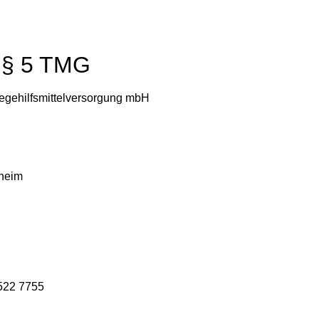
 § 5 TMG
legehilfsmittelversorgung mbH
nheim
 522 7755