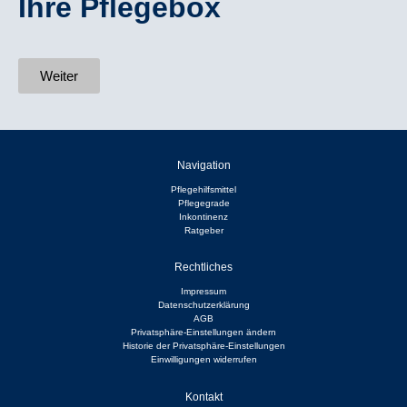
Ihre Pflegebox
Weiter
Navigation
Pflegehilfsmittel
Pflegegrade
Inkontinenz
Ratgeber
Rechtliches
Impressum
Datenschutzerklärung
AGB
Privatsphäre-Einstellungen ändern
Historie der Privatsphäre-Einstellungen
Einwilligungen widerrufen
Kontakt